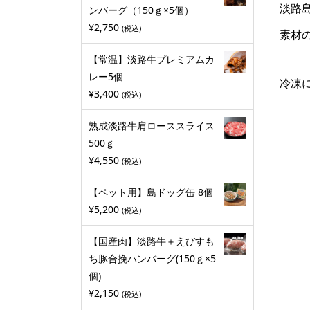
淡路
ンバーグ（150ｇ×5個）
¥
2,750
(税込)
素材
【常温】淡路牛プレミアムカ
レー5個
冷凍
¥
3,400
(税込)
熟成淡路牛肩ローススライス
500ｇ
¥
4,550
(税込)
【ペット用】島ドッグ缶 8個
¥
5,200
(税込)
【国産肉】淡路牛＋えびすも
ち豚合挽ハンバーグ(150ｇ×5
個)
¥
2,150
(税込)