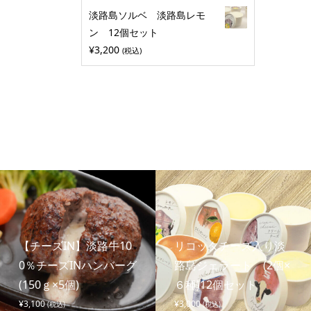
淡路島ソルベ 淡路島レモ
ン 12個セット
¥
3,200
(税込)
【チーズIN】淡路牛10
リコッタチーズ入り淡
0％チーズINハンバーグ
路島ジェラート (2個×
(150ｇ×5個)
６種)12個セット
¥
3,100
¥
3,000
(税込)
(税込)