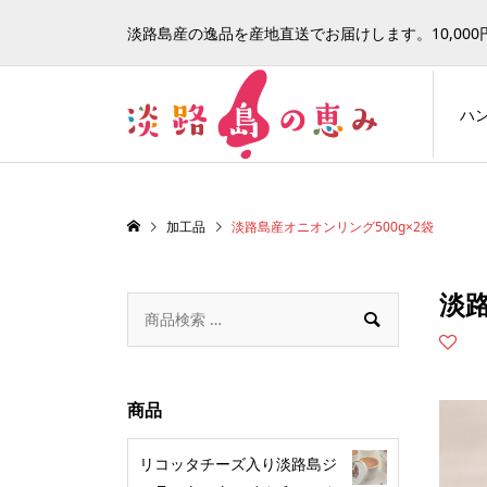
淡路島産の逸品を産地直送でお届けします。10,00
ハ
加工品
淡路島産オニオンリング500g×2袋
淡路

商品
リコッタチーズ入り淡路島ジ