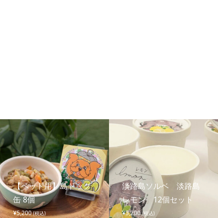
【ペット用】島ドッグ
淡路島ソルベ 淡路島
缶 8個
レモン 12個セット
¥
5,200
¥
3,200
(税込)
(税込)