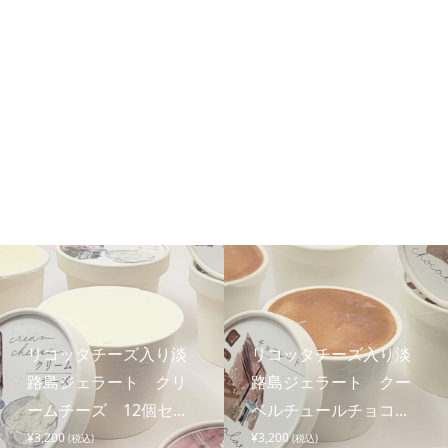
個
リコッタチーズ入り淡
リコッタチーズ入り淡
路島ジェラート クリ
路島ジェラート クー
ームチーズ 12個セ...
ベルチュールチョコ...
¥
3,200
¥
3,200
(税込)
(税込)