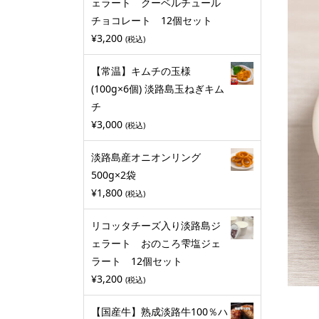
ェラート クーベルチュール
チョコレート 12個セット
¥
3,200
(税込)
【常温】キムチの玉様
(100g×6個) 淡路島玉ねぎキム
チ
¥
3,000
(税込)
淡路島産オニオンリング
500g×2袋
¥
1,800
(税込)
リコッタチーズ入り淡路島ジ
ェラート おのころ雫塩ジェ
ラート 12個セット
¥
3,200
(税込)
【国産牛】熟成淡路牛100％ハ