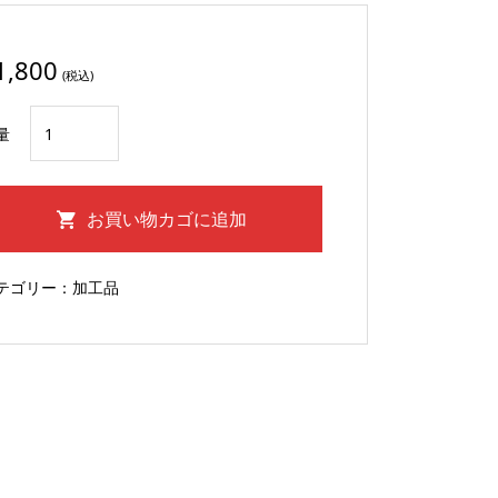
1,800
(税込)
淡
量
路
島
産
お買い物カゴに追加
オ
ニ
テゴリー：
加工品
オ
ン
リ
ン
グ
500g×2
袋